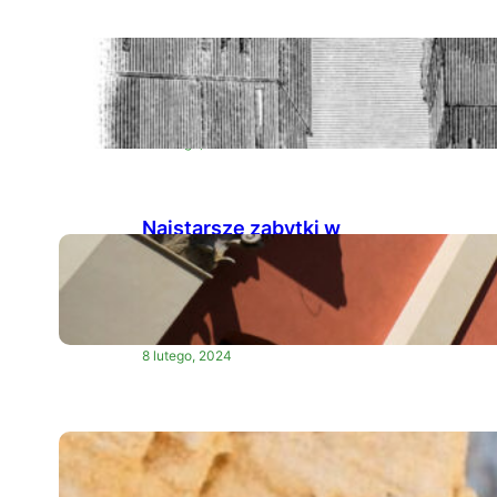
Czy wiesz, gdzie była
Troja? Pora poznać fakty
historyczne
10 lutego, 2024
Najstarsze zabytki w
Polsce – najstarsze
budowle, które warto
zobaczyć
8 lutego, 2024
Sukienki letnie – lniane
produkty, czyli symbol