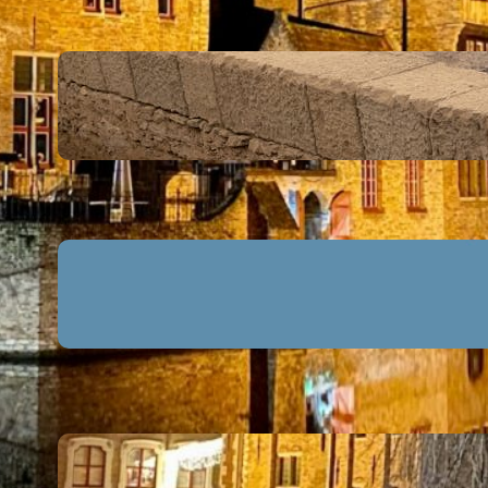
Kultura antyczna – co
warto o niej wiedzieć?
2 lutego, 2024
Ile jest cudów świata?
Pora poznać listę cudów
7 lutego, 2024
Zabytki średniowieczne
w Europie –