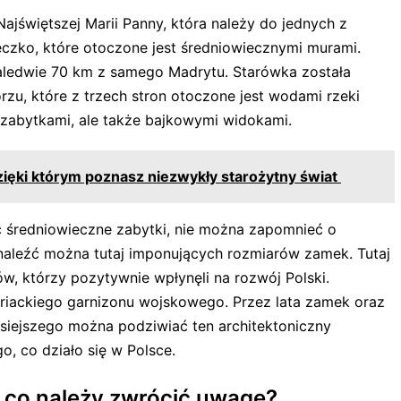
Najświętszej Marii Panny, która należy do jednych z
eczko, które otoczone jest średniowiecznymi murami.
aledwie 70 km z samego Madrytu. Starówka została
rzu, które z trzech stron otoczone jest wodami rzeki
 zabytkami, ale także bajkowymi widokami.
zięki którym poznasz niezwykły starożytny świat
ć średniowieczne zabytki, nie można zapomnieć o
Znaleźć można tutaj imponujących rozmiarów zamek. Tutaj
w, którzy pozytywnie wpłynęli na rozwój Polski.
striackiego garnizonu wojskowego. Przez lata zamek oraz
siejszego można podziwiać ten architektoniczny
, co działo się w Polsce.
a co należy zwrócić uwagę?