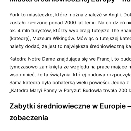
York to miasteczko, które można znaleźć w Anglii. Do
zostało założone ponad 2000 lat temu. Na co dzień ni
ok. 4 mln turystów, którzy wybierają tutejsze The Sha
(katedrę), Muzeum Wikingów. Mówiąc o tutejszej katedr
należy dodać, że jest to największa średniowieczną ka
Katedra Notre Dame znajdująca się we Francji, to bud
tymczasowo zamknięta ze względu na prace mające n
wspomnieć, że ta świątynia, której budowa rozpoczęła s
Sama katedra była bohaterką wielu powieści. Jedna z n
„Katedra Maryi Panny w Paryżu”. Budowla trwała 200 la
Zabytki średniowieczne w Europie –
zobaczenia