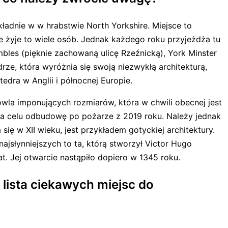
kładnie w w hrabstwie North Yorkshire. Miejsce to
e żyje to wiele osób. Jednak każdego roku przyjeżdża tu
mbles (pięknie zachowaną ulicę Rzeźnicką), York Minster
ze, która wyróżnia się swoją niezwykłą architekturą,
tedra w Anglii i północnej Europie.
owla imponujących rozmiarów, która w chwili obecnej jest
a celu odbudowę po pożarze z 2019 roku. Należy jednak
ię w XII wieku, jest przykładem gotyckiej architektury.
ajsłynniejszych to ta, którą stworzył Victor Hugo
t. Jej otwarcie nastąpiło dopiero w 1345 roku.
 lista ciekawych miejsc do