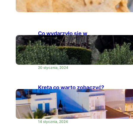
ekologiczności
16 kwietnia, 2024
Co wydarzyło się w
pompejach?
Historia wybuchu
Wezuwiusza
20 stycznia, 2024
Kreta co warto zobaczyć?
Atrakcje Krety, które w
trakcie wypoczynku
należy zwiedzić
14 stycznia, 2024