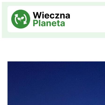
Przejdź
do
treści