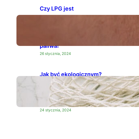
Czy LPG jest
ekologiczne? Samochód
zasilany gazem LPG to
przykład ekologicznego
paliwa!
26 stycznia, 2024
Jak być ekologicznym?
Pora wybrać ekologiczny
styl życia i być eko na co
dzień
24 stycznia, 2024