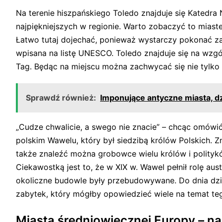
Na terenie hiszpańskiego Toledo znajduje się Katedra 
najpiękniejszych w regionie. Warto zobaczyć to miast
Łatwo tutaj dojechać, ponieważ wystarczy pokonać z
wpisana na listę UNESCO. Toledo znajduje się na wzgó
Tag. Będąc na miejscu można zachwycać się nie tylko
Sprawdź również:
Imponujące antyczne miasta, d
„Cudze chwalicie, a swego nie znacie” – chcąc omówi
polskim Wawelu, który był siedzibą królów Polskich. 
także znaleźć można grobowce wielu królów i politykó
Ciekawostką jest to, że w XIX w. Wawel pełnił rolę au
okoliczne budowle były przebudowywane. Do dnia dzi
zabytek, który mógłby opowiedzieć wiele na temat tego
Miasta średniowiecznej Europy – n