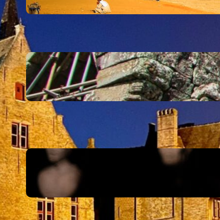
8 stycznia, 2024
Imponujące antyczne
miasta, dzięki którym
poznasz niezwykły
starożytny świat
28 stycznia, 2024
Co zawdzięczamy
starożytnym Grekom?
Teatr i architektura to
niejedyne osiągnięcia
starożytnych Greków
1 lutego, 2024