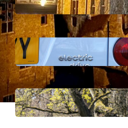
najpiękniejsze katedry,
gotyckie kościoły i inne
17 lutego, 2024
Pora odpowiedzieć sobie
na pytanie – czy
samochody elektryczne
są ekologiczne?
14 lutego, 2024
Najstarsze pomniki
przyrody w Polsce –
dziedzictwo pokoleń
22 stycznia, 2024