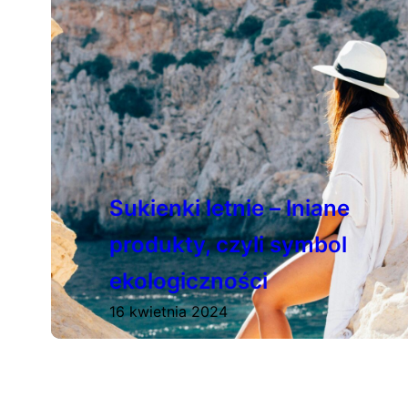
Sukienki letnie – lniane
produkty, czyli symbol
ekologiczności
16 kwietnia 2024