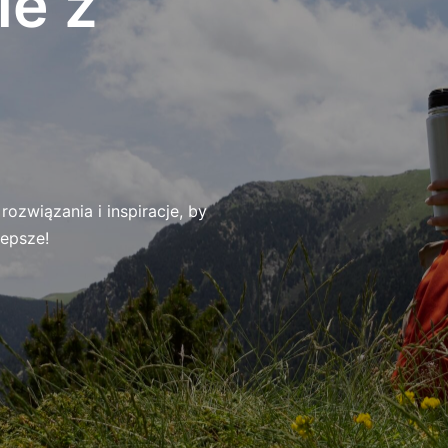
ie z
ozwiązania i inspiracje, by
lepsze!