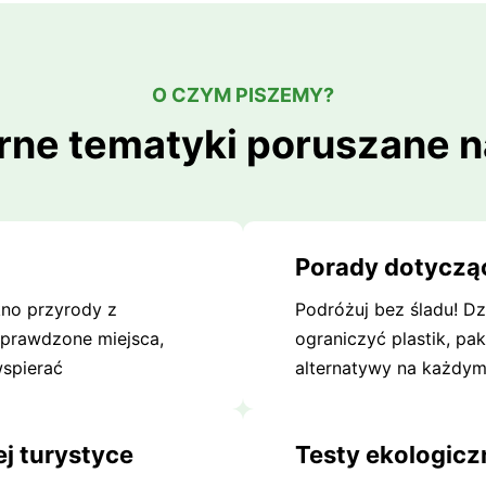
O CZYM PISZEMY?
rne tematyki poruszane n
Porady dotyczą
kno przyrody z
Podróżuj bez śladu! Dz
sprawdzone miejsca,
ograniczyć plastik, pa
wspierać
alternatywy na każdym
j turystyce
Testy ekologicz