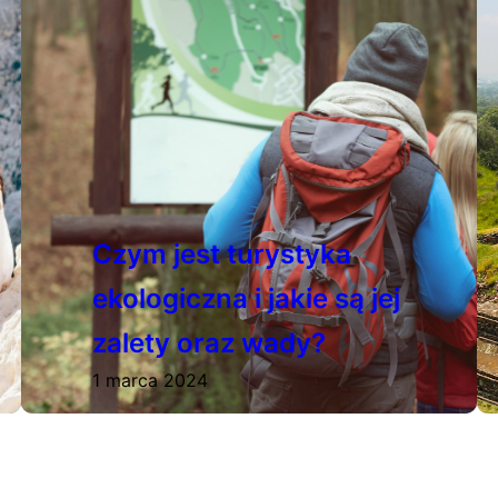
Czym jest turystyka
ekologiczna i jakie są jej
zalety oraz wady?
1 marca 2024