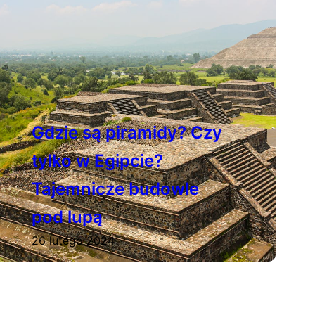
Gdzie są piramidy? Czy
tylko w Egipcie?
Tajemnicze budowle
pod lupą
26 lutego 2024