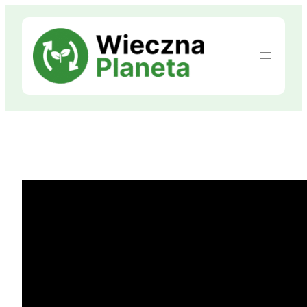
Przejdź
do
treści