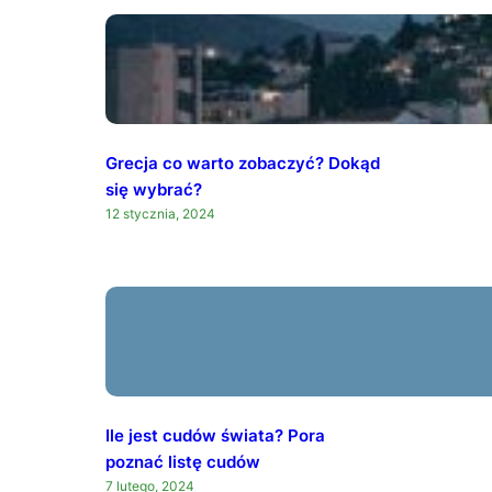
Grecja co warto zobaczyć? Dokąd
się wybrać?
12 stycznia, 2024
Ile jest cudów świata? Pora
poznać listę cudów
7 lutego, 2024