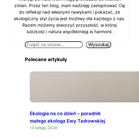
zmian. Przez ten blog, mam nadzieję zainspirować Cię
do refleksji nad własnymi nawykami i pokazać, że
ekologiczny styl życia jest możliwy dla każdego z nas.
Razem możemy stworzyć przyszłość, w której
ludzkość i natura współistnieją w harmonii.
S
Wyszukaj
e
Polecane artykuły
a
r
c
h
Ekologia na co dzień – poradnik
małego ekologa Ewy Tadrowskiej
13 lutego, 2024