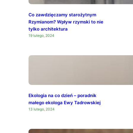
Co zawdzięczamy starożytnym
Rzymianom? Wpływ rzymski to nie
tylko architektura
19 lutego, 2024
Ekologia na co dzień – poradnik
małego ekologa Ewy Tadrowskiej
13 lutego, 2024