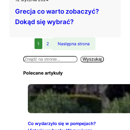
Grecja co warto zobaczyć?
Dokąd się wybrać?
1
2
Następna strona
S
Wyszukaj
e
Polecane artykuły
a
r
c
h
Co wydarzyło się w pompejach?