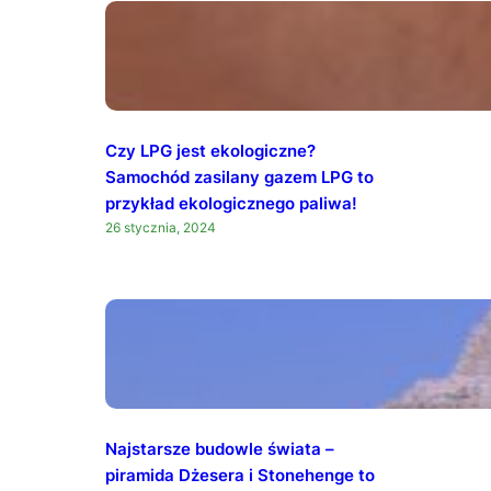
Czy LPG jest ekologiczne?
Samochód zasilany gazem LPG to
przykład ekologicznego paliwa!
26 stycznia, 2024
Najstarsze budowle świata –
piramida Dżesera i Stonehenge to