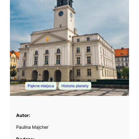
, 
Piękne miejsca
Historia planety
Autor:
Paulina Majcher